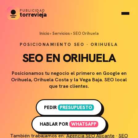
PUBLICIDAD
torrevieja
Inicio
›
Servicios
›
SEO Orihuela
POSICIONAMIENTO SEO · ORIHUELA
SEO EN ORIHUELA
Posicionamos tu negocio el primero en Google en
Orihuela, Orihuela Costa y la Vega Baja. SEO local
que trae clientes.
PEDIR
PRESUPUESTO
HABLAR POR
WHATSAPP
También trabajamos en:
Agencia SEO Alicante
·
SEO