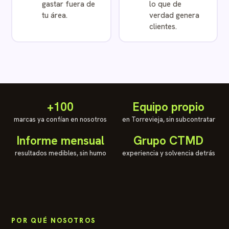
gastar fuera de
lo que de
tu área.
verdad genera
clientes.
+100
Equipo propio
marcas ya confían en nosotros
en Torrevieja, sin subcontratar
Informe mensual
Grupo CTMD
resultados medibles, sin humo
experiencia y solvencia detrás
POR QUÉ NOSOTROS