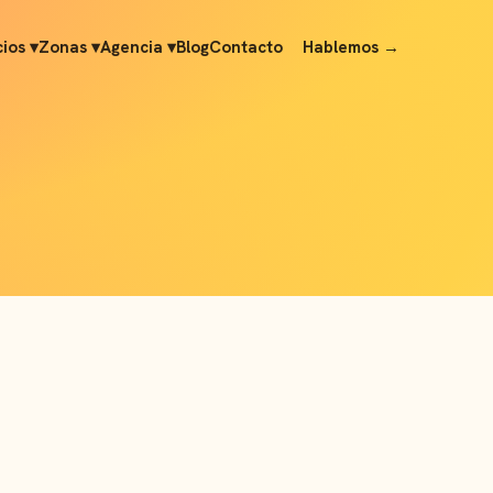
cios ▾
Zonas ▾
Agencia ▾
Blog
Contacto
Hablemos →