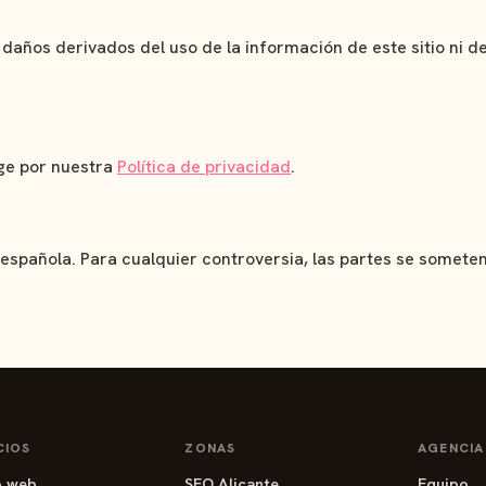
años derivados del uso de la información de este sitio ni de
ige por nuestra
Política de privacidad
.
ón española. Para cualquier controversia, las partes se someten
CIOS
ZONAS
AGENCIA
o web
SEO Alicante
Equipo