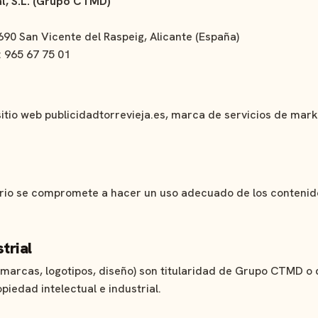
al, S.L. (Grupo CTMD)
3690 San Vicente del Raspeig, Alicante (España)
: 965 67 75 01
l sitio web publicidadtorrevieja.es, marca de servicios de mar
suario se compromete a hacer un uso adecuado de los contenid
trial
 marcas, logotipos, diseño) son titularidad de Grupo CTMD o 
piedad intelectual e industrial.